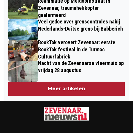
Reanimatie op Meidoornstraat in
BABBERICH
WIJK SCHRIJVERSHOEK IN ZEVENAAR
Zevenaar, traumahelikopter
gealarmeerd
Veel gedoe over grenscontroles nabij
Nederlands-Duitse grens bij Babberich
BookTok verovert Zevenaar: eerste
BookTok festival in de Turmac
Cultuurfabriek
Nacht van de Zevenaarse vleermuis op
vrijdag 28 augustus
Meer artikelen