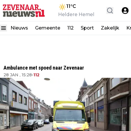
11
°C
Heldere Hemel
Nieuws
Gemeente
112
Sport
Zakelijk
K
Ambulance met spoed naar Zevenaar
28 JAN , 15:28
•
112