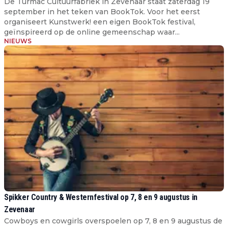
De Turmac Cultuurfabriek in Zevenaar staat zaterdag 19
september in het teken van BookTok. Voor het eerst
organiseert Kunstwerk! een eigen BookTok festival,
geïnspireerd op de online gemeenschap waar...
NIEUWS
Spikker Country & Westernfestival op 7, 8 en 9 augustus in
Zevenaar
Cowboys en cowgirls overspoelen op 7, 8 en 9 augustus de