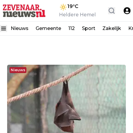
19
°C
Heldere Hemel
Nieuws
Gemeente
112
Sport
Zakelijk
K
Nieuws