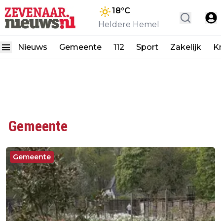
18
°C
Heldere Hemel
Nieuws
Gemeente
112
Sport
Zakelijk
K
Gemeente
Gemeente