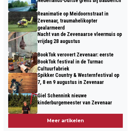
Nederlands-Duitse grens bij Babberich
Reanimatie op Meidoornstraat in
Zevenaar, traumahelikopter
gealarmeerd
Nacht van de Zevenaarse vleermuis op
vrijdag 28 augustus
BookTok verovert Zevenaar: eerste
BookTok festival in de Turmac
Cultuurfabriek
Spikker Country & Westernfestival op
7, 8 en 9 augustus in Zevenaar
Giel Schennink nieuwe
kinderburgemeester van Zevenaar
Meer artikelen