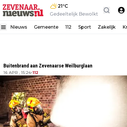
21
°C
Gedeeltelijk Bewolkt
Nieuws
Gemeente
112
Sport
Zakelijk
K
Buitenbrand aan Zevenaarse Weilburglaan
16 APR , 15:24
•
112