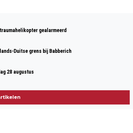
Volgend artikel
TWEE AUTO'S IN BOTSING OP A12 BIJ
 traumahelikopter gealarmeerd
ZEVENAAR
lands-Duitse grens bij Babberich
dag 28 augustus
rtikelen