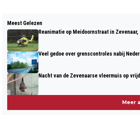
Vorig artikel
Meest Gelezen
ZEVENAAR ZOEKT NIEUWE
Reanimatie op Meidoornstraat in Zevenaar,
KINDERBURGEMEESTER (VIDEO)
Veel gedoe over grenscontroles nabij Neder
Nacht van de Zevenaarse vleermuis op vrij
Meer a