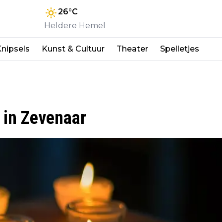
26
°C
Heldere Hemel
nipsels
Kunst & Cultuur
Theater
Spelletjes
 in Zevenaar