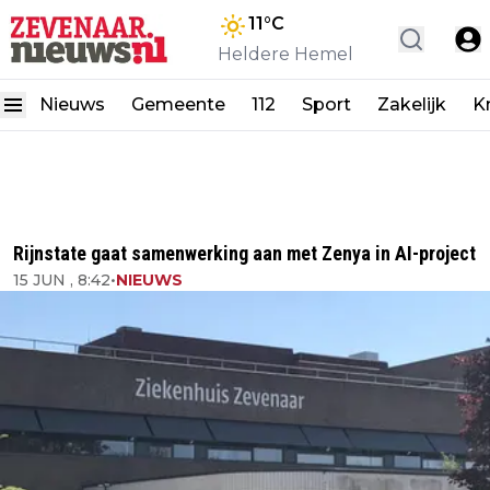
11
°C
Heldere Hemel
Nieuws
Gemeente
112
Sport
Zakelijk
K
Rijnstate gaat samenwerking aan met Zenya in AI-project
15 JUN , 8:42
•
NIEUWS