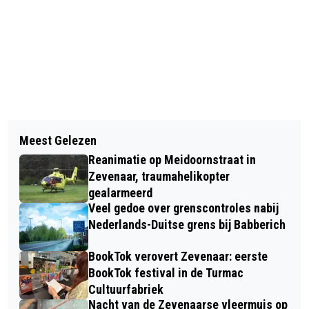
Vorig artikel
Volgend artikel
WEDEROM FLINKE STROOMSTORING,
Meest Gelezen
PVV-LEIDER GEERT WILDERS
DEZE KEER IN ZEVENAARSE DORPEN
Reanimatie op Meidoornstraat in
WOENSDAG NAAR DE LIEMERS VOOR
Zevenaar, traumahelikopter
ANTI-AZC BIJEENKOMST
gealarmeerd
Veel gedoe over grenscontroles nabij
Nederlands-Duitse grens bij Babberich
BookTok verovert Zevenaar: eerste
BookTok festival in de Turmac
Cultuurfabriek
Nacht van de Zevenaarse vleermuis op