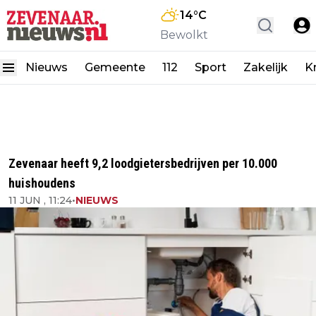
14
°C
Bewolkt
Nieuws
Gemeente
112
Sport
Zakelijk
K
Zevenaar heeft 9,2 loodgietersbedrijven per 10.000
huishoudens
11 JUN , 11:24
•
NIEUWS