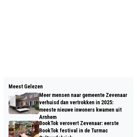
Vorig artikel
Volgend artikel
NACHTAFSLUITINGEN A12 TUSSEN
Meest Gelezen
WEDEROM FLINKE STROOMSTORING,
ARNHEM EN DUITSE GRENS
Meer mensen naar gemeente Zevenaar
DEZE KEER IN ZEVENAARSE DORPEN
verhuisd dan vertrokken in 2025:
meeste nieuwe inwoners kwamen uit
Arnhem
BookTok verovert Zevenaar: eerste
BookTok festival in de Turmac