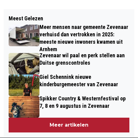
Vorig artikel
Volgend artikel
ZEVENAAR (BOEMELBURCHT) MAAKT
Meest Gelezen
AFSLUITING FIETSPAD
ZICH OP VOOR VIER DAGEN
Meer mensen naar gemeente Zevenaar
LATHUMSEDIJK ONDER
CARNAVAL
verhuisd dan vertrokken in 2025:
IJSSELBRUGGEN VANAF 24 FEBRUARI
meeste nieuwe inwoners kwamen uit
Arnhem
Zevenaar wil paal en perk stellen aan
Duitse grenscontroles
Giel Schennink nieuwe
kinderburgemeester van Zevenaar
Spikker Country & Westernfestival op
7, 8 en 9 augustus in Zevenaar
Meer artikelen