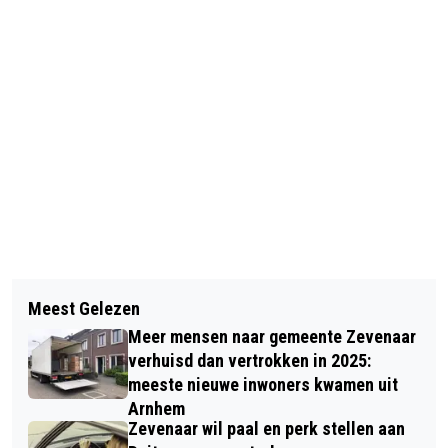
Vorig artikel
Volgend artikel
ZEVENAARSE DERBY TUSSEN
Meest Gelezen
JACHTHOORNBLAZERS DE KEILERS
BABBERICH EN GELDERS EILAND
Meer mensen naar gemeente Zevenaar
OPENEN ZEVENAARSE WILDAVONDEN
EINDIGT IN 1-1
verhuisd dan vertrokken in 2025:
meeste nieuwe inwoners kwamen uit
Arnhem
Zevenaar wil paal en perk stellen aan